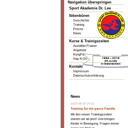
Navigation überspringen
Sport Akademie Dr. Lee
Ibbenbüren
Geschichte
Training
Presse
News
Kurse & Trainigszeiten
Ausbilder/Trainer
Angebote
KungFu
Hap Ki Do
Kontakt
Impressum
Datenschutzerklärung
News
2025-08-24 20:02
Training für die ganze Familie
Mit den neuen Trainingszeiten
starten wir ab jetzt! Und bringen
Kinder in Bewegung. Fragen immer