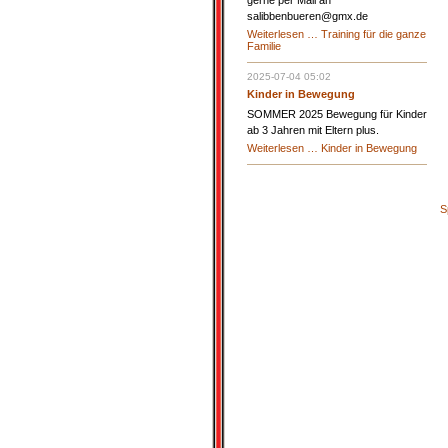
gerne per Mail an
salibbenbueren@gmx.de
Weiterlesen …
Training für die ganze
Familie
2025-07-04 05:02
Kinder in Bewegung
SOMMER 2025 Bewegung für Kinder
ab 3 Jahren mit Eltern plus.
Weiterlesen …
Kinder in Bewegung
S